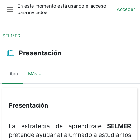
Salta al contenido principal
En este momento está usando el acceso
Acceder
para invitados
Panel lateral
SELMER
Presentación
Libro
Más
Requisitos de finalización
Presentación
La estrategia de aprendizaje
SELMER
pretende ayudar al alumnado a estudiar los