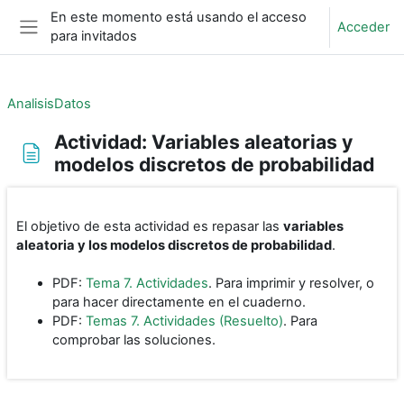
Salta al contenido principal
En este momento está usando el acceso
Acceder
para invitados
Panel lateral
AnalisisDatos
Actividad: Variables aleatorias y
modelos discretos de probabilidad
Requisitos de finalización
El objetivo de esta actividad es repasar las
variables
aleatoria y los modelos discretos de probabilidad
.
PDF:
Tema 7. Actividades
. Para imprimir y resolver, o
para hacer directamente en el cuaderno.
PDF:
Temas 7. Actividades (Resuelto)
. Para
comprobar las soluciones.