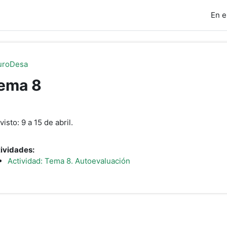
En e
uroDesa
ema 8
erfilado de sección
visto: 9 a 15 de abril.
ividades:
Actividad: Tema 8. Autoevaluación