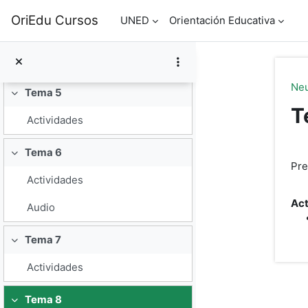
Actividades
Salta al contenido principal
OriEdu Cursos
UNED
Orientación Educativa
Tema 4
Colapsar
Actividades
Ne
Tema 5
Colapsar
T
Actividades
Tema 6
P
Colapsar
Pre
Actividades
Act
Audio
Tema 7
Colapsar
Actividades
Tema 8
Colapsar