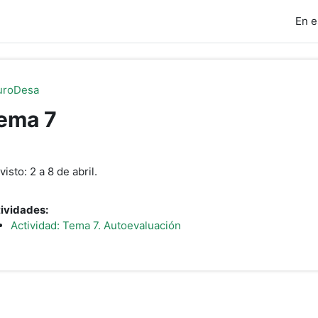
En e
uroDesa
ema 7
erfilado de sección
visto: 2 a 8 de abril.
ividades:
Actividad: Tema 7. Autoevaluación