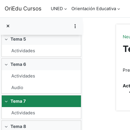
Actividades
Salta al contenido principal
OriEdu Cursos
UNED
Orientación Educativa
Tema 4
Colapsar
Actividades
Ne
Tema 5
Colapsar
T
Actividades
Tema 6
P
Colapsar
Pre
Actividades
Act
Audio
Tema 7
Colapsar
Actividades
Tema 8
Colapsar