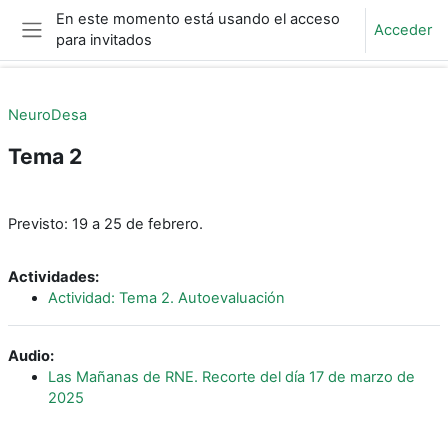
Salta al contenido principal
En este momento está usando el acceso
Acceder
para invitados
Panel lateral
NeuroDesa
Tema 2
Perfilado de sección
Previsto: 19 a 25 de febrero.
Actividades:
Actividad: Tema 2. Autoevaluación
Audio:
Las Mañanas de RNE. Recorte del día 17 de marzo de
2025