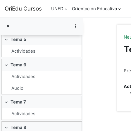
Actividades
Salta al contenido principal
OriEdu Cursos
UNED
Orientación Educativa
Tema 4
Colapsar
Actividades
Ne
Tema 5
Colapsar
T
Actividades
Tema 6
P
Colapsar
Pre
Actividades
Act
Audio
Tema 7
Colapsar
Actividades
Tema 8
Colapsar