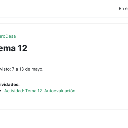
En e
uroDesa
ema 12
erfilado de sección
visto: 7 a 13 de mayo.
ividades:
Actividad: Tema 12. Autoevaluación